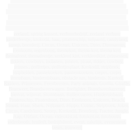
opblaasbare, feestpop, jump4fun, jump 4 fun, feestpoppen,
opblaaspop, party pop, party poppen, partypoppen, feest pop,
feest poppen, verhuurwinkel, attractieverhuur zeeland, jump for
joy, lasergame huren zeeland, luchtkussen huren, opblaasbare
pop, oude spelletjes huren, party verhuur zeeland, partyverhuur
zeeland, pop huren 50 jaar zeeland, spellen huren, spellen huren
zeela
n
d
,
spring kussen, verhuurbedrijf, zeeland verhuur
kinderfeestje, krokodil, haai, piratenschip, nijlpaard, candyland,
snoep, boerderij, Circus, Ocean, Unicorn, Dino, Dinosaurus,
Eenhoorn, regenboog, themakist, thema-kist, thema kist,
themafeest, themafeestje, verkleed kist, verkleedkist, prinsessen,
ridders, cowboys, indianen, piraten, piraat, ridder, cowboy,
prinses., poffertjes, poffertjesplaat, Krokodil, stripboek,
striphelden, pannekoeken, pannenkoeken, crepes, crepe,
stormbaan, hindernisbaan, obstacle run, hin
de
r
ni
s, Kasteel,
Ridders, Prinsessen, Feestbeesten, Party animals, Gorilla, Giraffe,
Branweer, Brandweerwagen. firefighter, Brandweerkazerne,
bi
ervat,
w
i
jnvat, Stormbaan, Rollercoaster, Hindernisbaan,
Piratenschip, Piratenboot, Dino, Eenhoorn, Unicorn, Beach,
Strand, Haai, Shark, Nijlpaard, Hippo, Comic, Stripboek, Joker,
Circus, Candyland, Snoep, Krokodil, Boerderij, Tractor, Jungle,
Aap, Olifant, Ocean, videokist.nl, fotokist.nl, fotobooth,
videobooth, bruiloft, bedrijfsfeest, event, zakelijk, evenement,
beurs, trouwerij