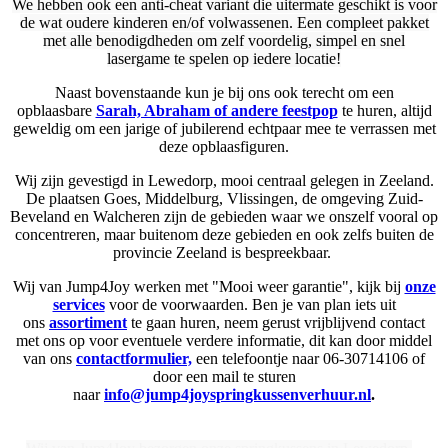
We hebben ook een anti-cheat variant die uitermate geschikt is voor
de wat oudere kinderen en/of volwassenen. Een compleet pakket
met alle benodigdheden om zelf voordelig, simpel en snel
lasergame te spelen op iedere locatie!
Naast bovenstaande kun je bij ons ook terecht om een
opblaasbare
Sarah, Abraham of andere feestpop
te huren, altijd
geweldig om een jarige of jubilerend echtpaar mee te verrassen met
deze opblaasfiguren.
Wij zijn gevestigd in Lewedorp, mooi centraal gelegen in Zeeland.
De plaatsen Goes, Middelburg, Vlissingen, de omgeving Zuid-
Beveland en Walcheren zijn de gebieden waar we onszelf vooral op
concentreren, maar buitenom deze gebieden en ook zelfs buiten de
provincie Zeeland is bespreekbaar.
Wij van Jump4Joy werken met "Mooi weer garantie", kijk bij
onze
services
voor de voorwaarden. Ben je van plan iets uit
ons
assortiment
te gaan huren, neem gerust vrijblijvend contact
met ons op voor eventuele verdere informatie, dit kan door middel
van ons
contactformulier,
een telefoontje naar 06-30714106 of
door een mail te sturen
naar
info@jump4joyspringkussenverhuur.nl
.