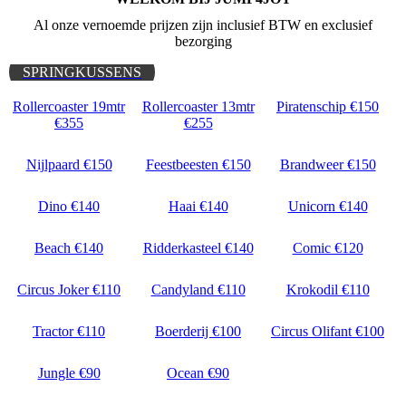
Al onze vernoemde prijzen zijn inclusief BTW en exclusief
bezorging
SPRINGKUSSENS
Rollercoaster 19mtr
Rollercoaster 13mtr
Piratenschip €150
€355
€255
Nijlpaard €150
Feestbeesten €150
Brandweer €150
Dino €140
Haai €140
Unicorn €140
Beach €140
Ridderkasteel €140
Comic €120
Circus Joker €110
Candyland €110
Krokodil €110
Tractor €110
Boerderij €100
Circus Olifant €100
Jungle €90
Ocean €90