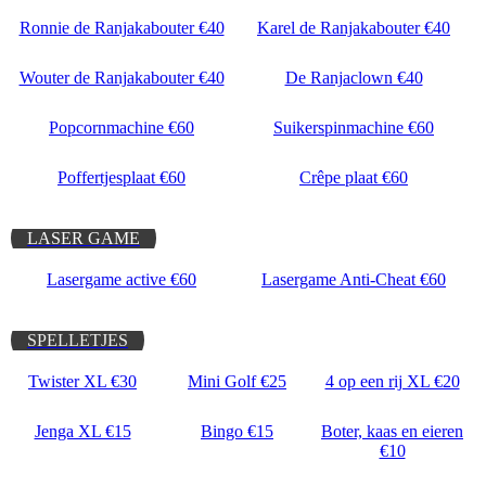
Ronnie de Ranjakabouter €40
Karel de Ranjakabouter €40
Wouter de Ranjakabouter €40
De Ranjaclown €40
Popcornmachine €60
Suikerspinmachine €60
Poffertjesplaat €60
Crêpe plaat €60
LASER GAME
Lasergame active €60
Lasergame Anti-Cheat €60
SPELLETJES
Twister XL €30
Mini Golf €25
4 op een rij XL €20
Jenga XL €15
Bingo €15
Boter, kaas en eieren
€10