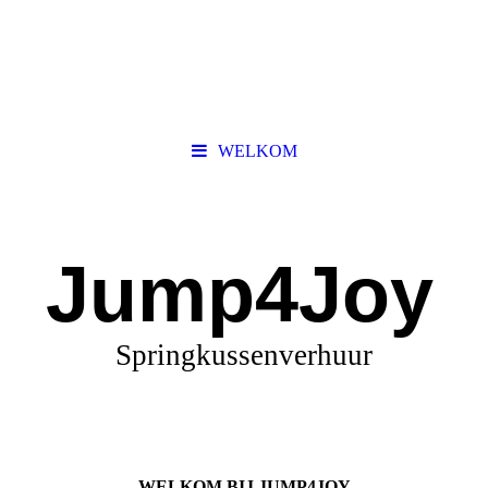
WELKOM
Jump4Joy
Springkussenverhuur
WELKOM BIJ JUMP4JOY