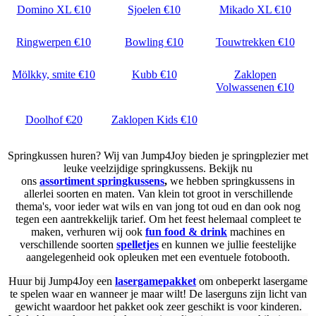
Domino XL €10
Sjoelen €10
Mikado XL €10
Ringwerpen €10
Bowling €10
Touwtrekken €10
Mölkky, smite €10
Kubb €10
Zaklopen
Volwassenen €10
Doolhof €20
Zaklopen Kids €10
Springkussen huren? Wij van Jump4Joy bieden je springplezier met
leuke veelzijdige springkussens. Bekijk nu
ons
assortiment springkussens
,
we hebben springkussens in
allerlei soorten en maten. Van klein tot groot in verschillende
thema's, voor ieder wat wils en van jong tot oud en dan ook nog
tegen een aantrekkelijk tarief. Om het feest helemaal compleet te
maken, verhuren wij ook
fun food & drink
machines en
verschillende soorten
spelletjes
en kunnen
we jullie feestelijke
aangelegenheid ook opleuken met een eventuele fotobooth.
Huur bij Jump4Joy een
lasergamepakket
om onbeperkt lasergame
te spelen waar en wanneer je maar wilt! De laserguns zijn licht van
gewicht waardoor het pakket ook zeer geschikt is voor kinderen.